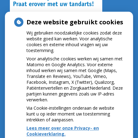
Deze website gebruikt cookies
Wij gebruiken noodzakelijke cookies zodat deze
NIEUWS
website goed kan werken. Voor analytische
cookies en externe inhoud vragen wij uw
toestemming.
Let op: valse Infomedics-mails over
openstaande rekening
Voor analytische cookies werken wij samen met
Tanden bleken? Laat het veilig doen!
Matomo en Google Analytics. Voor externe
inhoud werken wij samen met Google (Maps,
Gezond tandvlees: de basis voor een gezonde
Translate en Reviews), YouTube, Vimeo,
mond
Facebook, Instagram, X (Twitter), Qualizorg,
Naar de tandarts in het buitenland? Wees op je
Patiëntenvertellen en ZorgkaartNederland. Deze
hoede!
partijen kunnen gegevens zoals uw IP-adres
(Mond)zorgkosten gemaakt in 2025? Check of
verwerken.
die aftrekbaar zijn
Via Cookie-instellingen onderaan de website
kunt u op ieder moment uw toestemming
intrekken of aanpassen.
Lees meer over onze Privacy- en
Cookieverklaring.