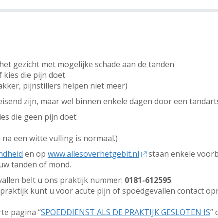
het gezicht met mogelijke schade aan de tanden
 kies die pijn doet
akker, pijnstillers helpen niet meer)
isend zijn, maar wel binnen enkele dagen door een tandart
ies die geen pijn doet
 na een witte vulling is normaal.)
ndheid
en op
www.allesoverhetgebit.nl
staan enkele voorbe
 uw tanden of mond.
vallen belt u ons praktijk nummer:
0181-612595
.
 praktijk kunt u voor acute pijn of spoedgevallen contact
te pagina “
SPOEDDIENST ALS DE PRAKTIJK GESLOTEN IS
” 