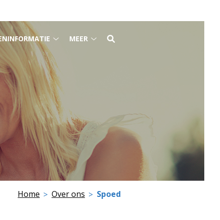
ENINFORMATIE
MEER
Tarieveninformatie
Meer
submenu
submenu
Home
Over ons
Spoed