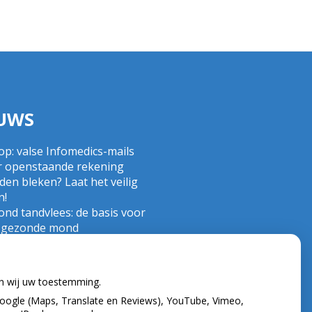
UWS
op: valse Infomedics-mails
r openstaande rekening
en bleken? Laat het veilig
n!
nd tandvlees: de basis voor
 gezonde mond
 de tandarts in het
tenland? Wees op je hoede!
nd)zorgkosten gemaakt in
en wij uw toestemming.
? Check of die aftrekbaar zijn
oogle (Maps, Translate en Reviews), YouTube, Vimeo,