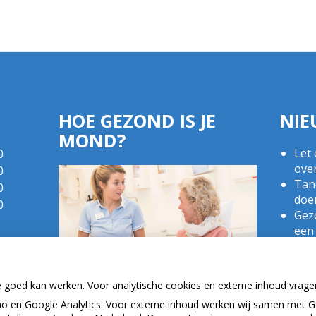
HOE GEZOND IS JE
NIE
MOND?
Let 
0
ove
0
Tand
0
doe
0
Gezo
een
Naar
bui
(Mo
e goed kan werken. Voor analytische cookies en externe inhoud vrag
2025
 en Google Analytics. Voor externe inhoud werken wij samen met G