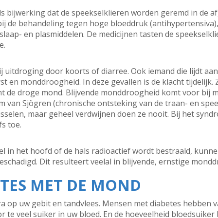
bijwerking dat de speekselklieren worden geremd in de afgi
ij de behandeling tegen hoge bloeddruk (antihypertensiva),
 slaap- en plasmiddelen. De medicijnen tasten de speekselkli
e.
uitdroging door koorts of diarree. Ook iemand die lijdt aa
t en monddroogheid. In deze gevallen is de klacht tijdelijk.
jnt de droge mond. Blijvende monddroogheid komt voor bij m
m van Sjögren (chronische ontsteking van de traan- en spee
selen, maar geheel verdwijnen doen ze nooit. Bij het syn
s toe.
in het hoofd of de hals radioactief wordt bestraald, kunne
schadigd. Dit resulteert veelal in blijvende, ernstige mond
ETES MET DE MOND
xtra op uw gebit en tandvlees. Mensen met diabetes hebben
te veel suiker in uw bloed. En de hoeveelheid bloedsuiker bli