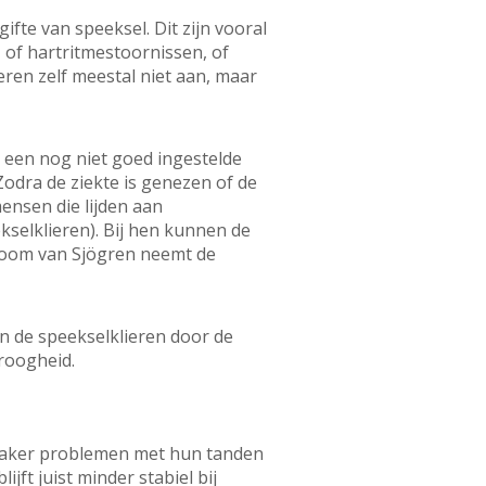
fte van speeksel. Dit zijn vooral
 of hartritmestoornissen, of
eren zelf meestal niet aan, maar
n een nog niet goed ingestelde
 Zodra de ziekte is genezen of de
ensen die lijden aan
kselklieren). Bij hen kunnen de
droom van Sjögren neemt de
n de speekselklieren door de
droogheid.
 vaker problemen met hun tanden
jft juist minder stabiel bij