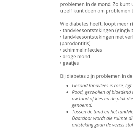
problemen in de mond. Zo kunt u
u zelf kunt doen om problemen t
Wie diabetes heeft, loopt meer ri
• tandvleesontstekingen (gingivit
• tandvleesontstekingen met ver
(parodontitis)
• schimmelinfecties
• droge mond
• gaatjes
Bij diabetes zijn problemen in d
Gezond tandvlees is roze, lig
Rood, gezwollen of bloedend 
uw tand of kies en de plak di
genoemd.
Tussen de tand en het tandvle
Daardoor wordt die ruimte die
ontsteking gaan de vezels st