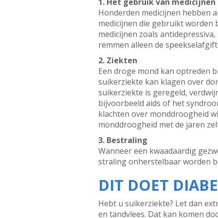
1. Het gebruik van medicijnen
Honderden medicijnen hebben als 
medicijnen die gebruikt worden b
medicijnen zoals antidepressiva,
remmen alleen de speekselafgift
2. Ziekten
Een droge mond kan optreden bij 
suikerziekte kan klagen over dors
suikerziekte is geregeld, verdwi
bijvoorbeeld aids of het syndroo
klachten over monddroogheid wis
monddroogheid met de jaren zelf
3. Bestraling
Wanneer een kwaadaardig gezwel 
straling onherstelbaar worden be
DIT DOET DIAB
Hebt u suikerziekte? Let dan e
en tandvlees. Dat kan komen door 