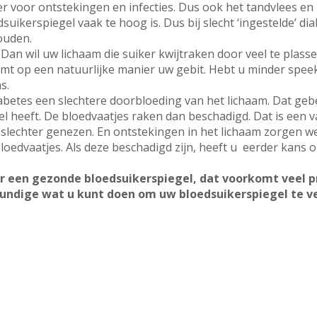
r voor ontstekingen en infecties. Dus ook het tandvlees en
ikerspiegel vaak te hoog is. Dus bij slecht ‘ingestelde’ dia
ouden.
 Dan wil uw lichaam die suiker kwijtraken door veel te plas
t op een natuurlijke manier uw gebit. Hebt u minder speeks
s.
etes een slechtere doorbloeding van het lichaam. Dat gebe
l heeft. De bloedvaatjes raken dan beschadigd. Dat is een v
lechter genezen. En ontstekingen in het lichaam zorgen w
bloedvaatjes. Als deze beschadigd zijn, heeft u eerder kans op
or een gezonde bloedsuikerspiegel, dat voorkomt veel 
kundige wat u kunt doen om uw bloedsuikerspiegel te v