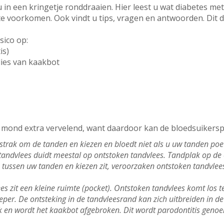
 in een kringetje ronddraaien. Hier leest u wat diabetes m
e voorkomen. Ook vindt u tips, vragen en antwoorden. Dit 
sico op:
is)
lies van kaakbot
e mond extra vervelend, want daardoor kan de bloedsuikerspi
t strak om de tanden en kiezen en bloedt niet als u uw tanden poet
tandvlees duidt meestal op ontstoken tandvlees. Tandplak op de
e tussen uw tanden en kiezen zit, veroorzaken ontstoken tandvlees
es zit een kleine ruimte (pocket). Ontstoken tandvlees komt los t
per. De ontsteking in de tandvleesrand kan zich uitbreiden in de
uk en wordt het kaakbot afgebroken. Dit wordt parodontitis geno