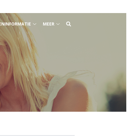
ENINFORMATIE
MEER
Tarieveninformatie
Meer
submenu
submenu