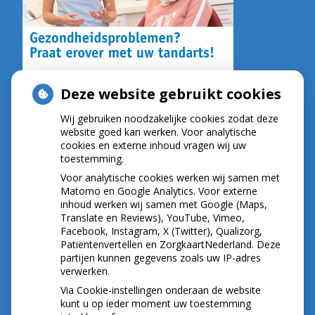
Deze website gebruikt cookies
Wij gebruiken noodzakelijke cookies zodat deze
NIEUWS
website goed kan werken. Voor analytische
cookies en externe inhoud vragen wij uw
toestemming.
Let op: valse Infomedics-mails over
openstaande rekening
Voor analytische cookies werken wij samen met
Tanden bleken? Laat het veilig doen!
Matomo en Google Analytics. Voor externe
inhoud werken wij samen met Google (Maps,
Gezond tandvlees: de basis voor een gezonde
Translate en Reviews), YouTube, Vimeo,
mond
Facebook, Instagram, X (Twitter), Qualizorg,
Naar de tandarts in het buitenland? Wees op je
Patiëntenvertellen en ZorgkaartNederland. Deze
hoede!
partijen kunnen gegevens zoals uw IP-adres
(Mond)zorgkosten gemaakt in 2025? Check of
verwerken.
die aftrekbaar zijn
Via Cookie-instellingen onderaan de website
kunt u op ieder moment uw toestemming