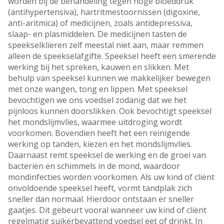
worden bij de behandeling tegen hoge bloeddruk
(antihypertensiva), hartritmestoornissen (digoxine,
anti-aritmica) of medicijnen, zoals antidepressiva,
slaap- en plasmiddelen. De medicijnen tasten de
speekselklieren zelf meestal niet aan, maar remmen
alleen de speekselafgifte. Speeksel heeft een smerende
werking bij het spreken, kauwen en slikken. Met
behulp van speeksel kunnen we makkelijker bewegen
met onze wangen, tong en lippen. Met speeksel
bevochtigen we ons voedsel zodanig dat we het
pijnloos kunnen doorslikken. Ook bevochtigt speeksel
het mondslijmvlies, waarmee uitdroging wordt
voorkomen. Bovendien heeft het een reinigende
werking op tanden, kiezen en het mondslijmvlies.
Daarnaast remt speeksel de werking en de groei van
bacteriën en schimmels in de mond, waardoor
mondinfecties worden voorkomen. Als uw kind of cliënt
onvoldoende speeksel heeft, vormt tandplak zich
sneller dan normaal. Hierdoor ontstaan er sneller
gaatjes. Dit gebeurt vooral wanneer uw kind of cliënt
regelmatig suikerbevattend voedsel eet of drinkt. In