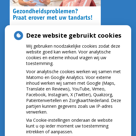
Deze website gebruikt cookies
Wij gebruiken noodzakelijke cookies zodat deze
NIEUWS
website goed kan werken. Voor analytische
cookies en externe inhoud vragen wij uw
toestemming.
Let op: valse Infomedics-mails over
openstaande rekening
Voor analytische cookies werken wij samen met
Tanden bleken? Laat het veilig doen!
Matomo en Google Analytics. Voor externe
inhoud werken wij samen met Google (Maps,
Gezond tandvlees: de basis voor een gezonde
Translate en Reviews), YouTube, Vimeo,
mond
Facebook, Instagram, X (Twitter), Qualizorg,
Naar de tandarts in het buitenland? Wees op je
Patiëntenvertellen en ZorgkaartNederland. Deze
hoede!
partijen kunnen gegevens zoals uw IP-adres
(Mond)zorgkosten gemaakt in 2025? Check of
verwerken.
die aftrekbaar zijn
Via Cookie-instellingen onderaan de website
kunt u op ieder moment uw toestemming
intrekken of aanpassen.