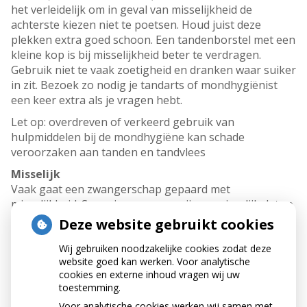
het verleidelijk om in geval van misselijkheid de
achterste kiezen niet te poetsen. Houd juist deze
plekken extra goed schoon. Een tandenborstel met een
kleine kop is bij misselijkheid beter te verdragen.
Gebruik niet te vaak zoetigheid en dranken waar suiker
in zit. Bezoek zo nodig je tandarts of mondhygiënist
een keer extra als je vragen hebt.
Let op: overdreven of verkeerd gebruik van
hulpmiddelen bij de mondhygiëne kan schade
veroorzaken aan tanden en tandvlees
Misselijk
Vaak gaat een zwangerschap gepaard met
misselijkheid. Sommige vrouwen zijn zo misselijk dat ze
regelmatig moeten overgeven. De verleiding is groot
Deze website gebruikt cookies
om direct daarna je tanden te poetsen om die vieze
Wij gebruiken noodzakelijke cookies zodat deze
smaak in je mond kwijt te raken. Toch kun je dat beter
website goed kan werken. Voor analytische
niet doen. Maagzuur tast het tandglazuur aan. Ook
cookies en externe inhoud vragen wij uw
hebben de borstel en de tandpasta een schurende
toestemming.
werking. Als je direct na het overgeven je tanden
Voor analytische cookies werken wij samen met