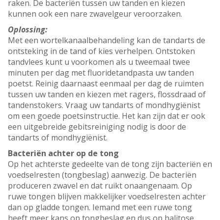
raken. De bacteriën tussen uw tanden en kiezen
kunnen ook een nare zwavelgeur veroorzaken.
Oplossing:
Met een wortelkanaalbehandeling kan de tandarts de
ontsteking in de tand of kies verhelpen. Ontstoken
tandvlees kunt u voorkomen als u tweemaal twee
minuten per dag met fluoridetandpasta uw tanden
poetst. Reinig daarnaast eenmaal per dag de ruimten
tussen uw tanden en kiezen met ragers, flossdraad of
tandenstokers. Vraag uw tandarts of mondhygiënist
om een goede poetsinstructie. Het kan zijn dat er ook
een uitgebreide gebitsreiniging nodig is door de
tandarts of mondhygiënist.
Bacteriën achter op de tong
Op het achterste gedeelte van de tong zijn bacteriën en
voedselresten (tongbeslag) aanwezig. De bacteriën
produceren zwavel en dat ruikt onaangenaam. Op
ruwe tongen blijven makkelijker voedselresten achter
dan op gladde tongen. Iemand met een ruwe tong
heeft meer kans op tongbeslag en dus op halitose.